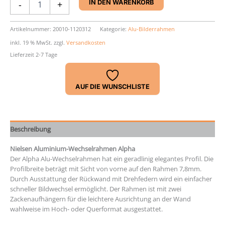
-
+
IN DEN WARENKORB
Rahmen
Nielsen
Alpha
Artikelnummer:
20010-1120312
Kategorie:
Alu-Bilderrahmen
Menge
inkl. 19 % MwSt.
zzgl.
Versandkosten
Lieferzeit 2-7 Tage
AUF DIE WUNSCHLISTE
Beschreibung
Nielsen Aluminium-Wechselrahmen Alpha
Der Alpha Alu-Wechselrahmen hat ein geradlinig elegantes Profil. Die
Profilbreite beträgt mit Sicht von vorne auf den Rahmen 7,8mm.
Durch Ausstattung der Rückwand mit Drehfedern wird ein einfacher
schneller Bildwechsel ermöglicht. Der Rahmen ist mit zwei
Zackenaufhängern für die leichtere Ausrichtung an der Wand
wahlweise im Hoch- oder Querformat ausgestattet.