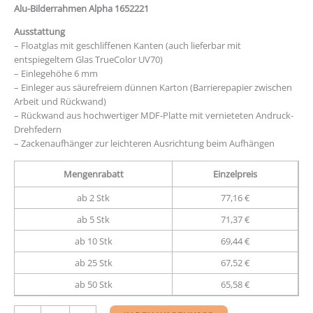
Alu-Bilderrahmen Alpha 1652221
Ausstattung
– Floatglas mit geschliffenen Kanten (auch lieferbar mit
entspiegeltem Glas TrueColor UV70)
– Einlegehöhe 6 mm
– Einleger aus säurefreiem dünnen Karton (Barrierepapier zwischen
Arbeit und Rückwand)
– Rückwand aus hochwertiger MDF-Platte mit vernieteten Andruck-
Drehfedern
– Zackenaufhänger zur leichteren Ausrichtung beim Aufhängen
Mengenrabatt
Einzelpreis
ab 2 Stk
77,16 €
ab 5 Stk
71,37 €
ab 10 Stk
69,44 €
ab 25 Stk
67,52 €
ab 50 Stk
65,58 €
Aluminium-