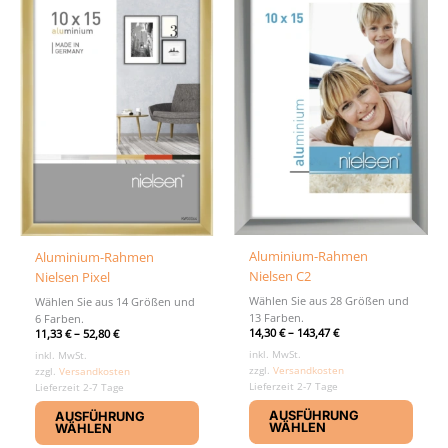
Optionen
können
auf
der
Produktseite
gewählt
werden
Aluminium-Rahmen
Aluminium-Rahmen
Nielsen C2
Nielsen Pixel
Wählen Sie aus 28 Größen und
Wählen Sie aus 14 Größen und
13 Farben.
6 Farben.
14,30
€
–
143,47
€
11,33
€
–
52,80
€
inkl. MwSt.
inkl. MwSt.
zzgl.
Versandkosten
zzgl.
Versandkosten
Lieferzeit 2-7 Tage
Lieferzeit 2-7 Tage
Diese
Dieses
AUSFÜHRUNG
AUSFÜHRUNG
Produ
Produkt
WÄHLEN
WÄHLEN
weist
weist