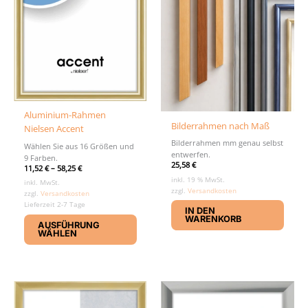
Aluminium-Rahmen
Bilderrahmen nach Maß
Nielsen Accent
Bilderrahmen mm genau selbst
Wählen Sie aus 16 Größen und
entwerfen.
9 Farben.
25,58
€
11,52
€
–
58,25
€
inkl. 19 % MwSt.
inkl. MwSt.
zzgl.
Versandkosten
zzgl.
Versandkosten
Lieferzeit 2-7 Tage
IN DEN
Dieses
WARENKORB
AUSFÜHRUNG
Produkt
WÄHLEN
weist
mehrere
Varianten
auf.
Die