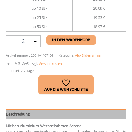
ab 10 Stk
20,09 €
ab 25 Stk
19,53 €
ab 50 Stk
18,97 €
Aluminium-
-
+
IN DEN WARENKORB
Rahmen
Nielsen
Accent
Artikelnummer:
20010-1107109
Kategorie:
Alu-Bilderrahmen
Menge
inkl. 19 % MwSt.
zzgl.
Versandkosten
Lieferzeit 2-7 Tage
AUF DIE WUNSCHLISTE
Beschreibung
Nielsen Aluminium-Wechselrahmen Accent
Der Accent Alu-Wechselrahmen hat ein schmales, dezentes Profil. Die