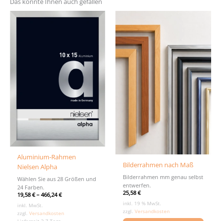
Das könnte Ihnen auch gefallen
Aluminium-Rahmen
Bilderrahmen nach Maß
Nielsen Alpha
Bilderrahmen mm genau selbst
Wählen Sie aus 28 Größen und
entwerfen.
24 Farben.
25,58
€
19,58
€
–
466,24
€
inkl. 19 % MwSt.
inkl. MwSt.
zzgl.
Versandkosten
zzgl.
Versandkosten