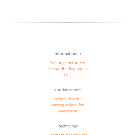
der
Produktseite
gewählt
werden
Informationen
Zahlungsmethoden
Versandbedingungen
FAQ
Kundenservice
Widerrufsrecht
Vertrag widerrufen
Newsletter
Rechtliches
Datenschutzerklärung