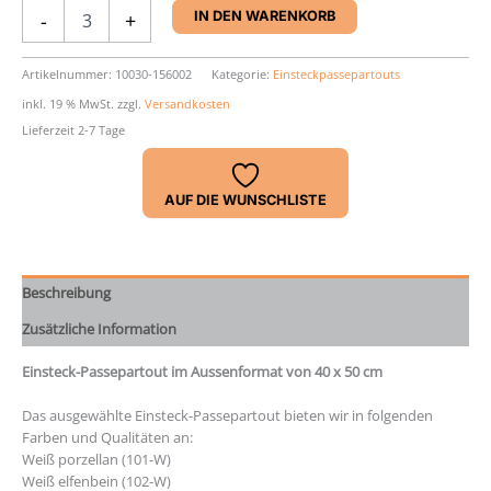
Einsteck-
-
+
IN DEN WARENKORB
Passepartout
40
x
Artikelnummer:
10030-156002
Kategorie:
Einsteckpassepartouts
50
inkl. 19 % MwSt.
zzgl.
Versandkosten
cm
Lieferzeit 2-7 Tage
Menge
AUF DIE WUNSCHLISTE
Beschreibung
Zusätzliche Information
Einsteck-Passepartout im Aussenformat von 40 x 50 cm
Das ausgewählte Einsteck-Passepartout bieten wir in folgenden
Farben und Qualitäten an:
Weiß porzellan (101-W)
Weiß elfenbein (102-W)