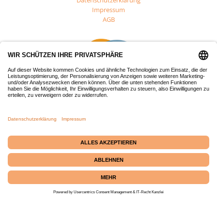
Impressum
AGB
Dieses Projekt wurde mit Mitteln des Europäischen Fonds für
regionale Entwicklung (EFRE) gefördert.
Passepartout-Werkstatt
· Bäckerstraße 2 · 21379
Echem
☎ +49 (0) 4139 686 69
|
✉
info@passepartout-versand.de
|
Kontakt
|
Instagram