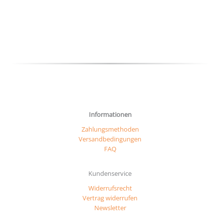
Optionen
können
auf
der
Produktseite
gewählt
werden
Informationen
Zahlungsmethoden
Versandbedingungen
FAQ
Kundenservice
Widerrufsrecht
Vertrag widerrufen
Newsletter