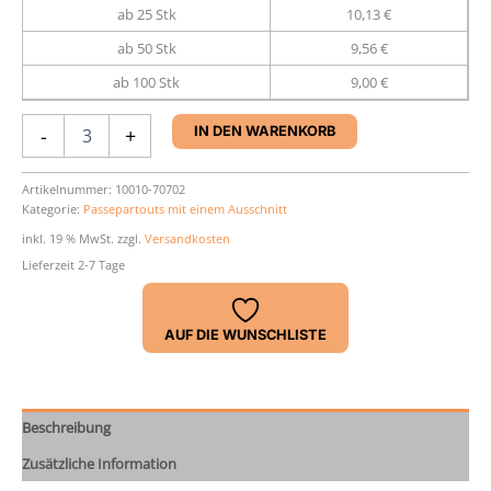
ab 25 Stk
10,13 €
ab 50 Stk
9,56 €
ab 100 Stk
9,00 €
Passepartout
-
+
IN DEN WARENKORB
50
x
70
Artikelnummer:
10010-70702
Kategorie:
Passepartouts mit einem Ausschnitt
cm
Menge
inkl. 19 % MwSt.
zzgl.
Versandkosten
Lieferzeit 2-7 Tage
AUF DIE WUNSCHLISTE
Beschreibung
Zusätzliche Information