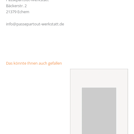
Bäckerstr. 2
21379 Echem
info@passepartout-werkstatt.de
https://www.clickphysiotherapy.com.au/ourstory/
https://klasko.ru/
Das könnte Ihnen auch gefallen