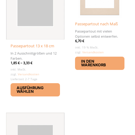
gewäh
werd
Passepartout nach Maß
Passepartout mit vielen
Optionen selbst entwerfen.
6,70
€
Passepartout 13 x 18 cm
inkl. 19 % MwSt.
zzgl.
Versandkosten
In 2 Ausschnittgrößen und 12
Farben.
IN DEN
1,85
€
–
3,33
€
WARENKORB
inkl. MwSt.
zzgl.
Versandkosten
Lieferzeit 2-7 Tage
Dieses
AUSFÜHRUNG
Produkt
WÄHLEN
weist
mehrere
Varianten
auf.
Die
Optionen
können