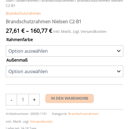
Start
/
Bilderrahmen
/
Brandschutzrahmen
/ Brandschutzrahmen Nielsen
C2-B1
Brandschutzrahmen
Brandschutzrahmen Nielsen C2-B1
27,61
€
–
160,77
€
Inkl. MwSt, zzgl. Versandkosten
Rahmenfarbe
Außenmaß
Brandschutzrahmen
-
+
IN DEN WARENKORB
Nielsen
C2-
B1
Artikelnummer:
20030-1101
Kategorie:
Brandschutzrahmen
Menge
inkl. MwSt.
zzgl.
Versandkosten
Lieferzeit 14-18 Tage