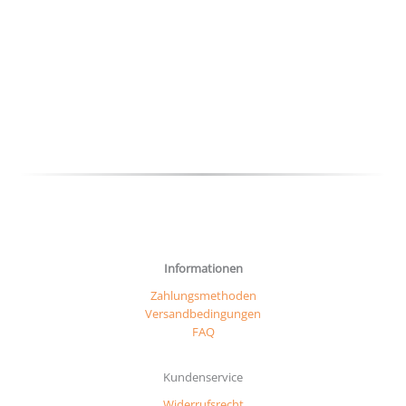
Die
Optio
könn
auf
der
Produ
gewäh
werd
Informationen
Zahlungsmethoden
Versandbedingungen
FAQ
Kundenservice
Widerrufsrecht