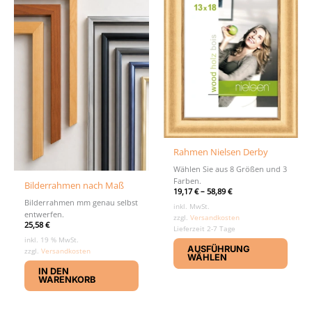
auf
könn
der
auf
Produktseite
der
gewählt
Produ
werden
gewäh
werd
Rahmen Nielsen Derby
Wählen Sie aus 8 Größen und 3
Farben.
Bilderrahmen nach Maß
19,17
€
–
58,89
€
Bilderrahmen mm genau selbst
inkl. MwSt.
entwerfen.
zzgl.
Versandkosten
25,58
€
Lieferzeit 2-7 Tage
Diese
inkl. 19 % MwSt.
AUSFÜHRUNG
zzgl.
Versandkosten
Produ
WÄHLEN
weist
IN DEN
WARENKORB
mehr
Varia
auf.