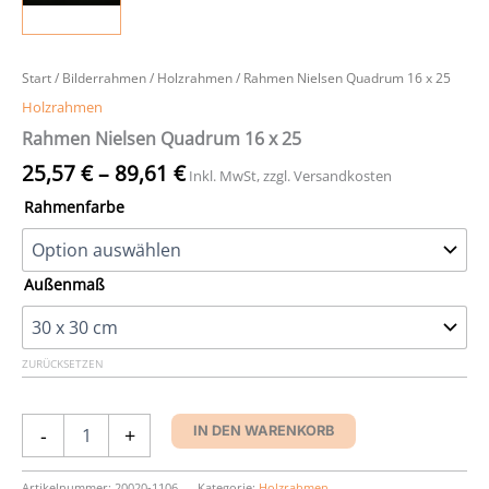
Start
/
Bilderrahmen
/
Holzrahmen
/ Rahmen Nielsen Quadrum 16 x 25
Holzrahmen
Rahmen Nielsen Quadrum 16 x 25
25,57
€
–
89,61
€
Inkl. MwSt, zzgl. Versandkosten
Rahmenfarbe
Außenmaß
ZURÜCKSETZEN
Rahmen
-
+
IN DEN WARENKORB
Nielsen
Quadrum
16
Artikelnummer:
20020-1106
Kategorie:
Holzrahmen