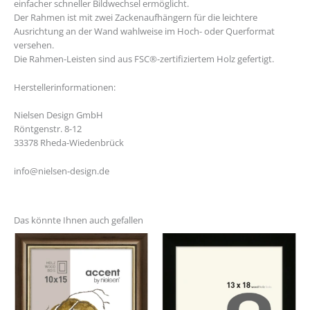
einfacher schneller Bildwechsel ermöglicht.
Der Rahmen ist mit zwei Zackenaufhängern für die leichtere
Ausrichtung an der Wand wahlweise im Hoch- oder Querformat
versehen.
Die Rahmen-Leisten sind aus FSC®-zertifiziertem Holz gefertigt.
Herstellerinformationen:
Nielsen Design GmbH
Röntgenstr. 8-12
33378 Rheda-Wiedenbrück
info@nielsen-design.de
Das könnte Ihnen auch gefallen