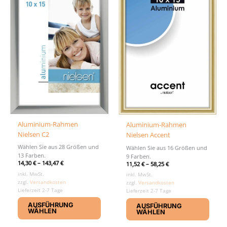
könn
auf
der
Produ
gewäh
werd
Aluminium-Rahmen
Aluminium-Rahmen
Nielsen C2
Nielsen Accent
Wählen Sie aus 28 Größen und
Wählen Sie aus 16 Größen und
13 Farben.
9 Farben.
14,30
€
–
143,47
€
11,52
€
–
58,25
€
inkl. MwSt.
inkl. MwSt.
zzgl.
Versandkosten
zzgl.
Versandkosten
Lieferzeit 2-7 Tage
Lieferzeit 2-7 Tage
Dieses
Diese
AUSFÜHRUNG
AUSFÜHRUNG
Produkt
Produ
WÄHLEN
WÄHLEN
weist
weist