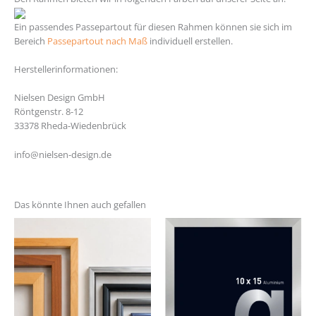
Ein passendes Passepartout für diesen Rahmen können sie sich im
Bereich
Passepartout nach Maß
individuell erstellen.
Herstellerinformationen:
Nielsen Design GmbH
Röntgenstr. 8-12
33378 Rheda-Wiedenbrück
info@nielsen-design.de
Das könnte Ihnen auch gefallen