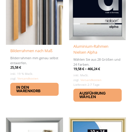
Aluminium-Rahmen
Bilderrahmen nach Maß
Nielsen Alpha
Bilderrahmen mm genau selbst
Wählen Sie aus 28 Größen und
entwerfen.
24 Farben.
25,58
€
19,58
€
–
466,24
€
inkl. 19 % MwSt.
inkl. MwSt.
zzgl.
Versandkosten
zzgl.
Versandkosten
Lieferzeit 2-7 Tage
IN DEN
Diese
WARENKORB
AUSFÜHRUNG
Produ
WÄHLEN
weist
mehr
Varia
auf.
Die
Optio