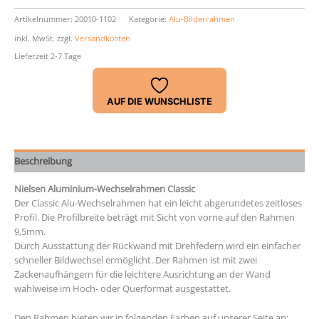
Nielsen
Classic
Artikelnummer:
20010-1102
Kategorie:
Alu-Bilderrahmen
Menge
inkl. MwSt.
zzgl.
Versandkosten
Lieferzeit 2-7 Tage
AUF DIE WUNSCHLISTE
Beschreibung
Nielsen Aluminium-Wechselrahmen Classic
Der Classic Alu-Wechselrahmen hat ein leicht abgerundetes zeitloses
Profil. Die Profilbreite beträgt mit Sicht von vorne auf den Rahmen
9,5mm.
Durch Ausstattung der Rückwand mit Drehfedern wird ein einfacher
schneller Bildwechsel ermöglicht. Der Rahmen ist mit zwei
Zackenaufhängern für die leichtere Ausrichtung an der Wand
wahlweise im Hoch- oder Querformat ausgestattet.
Den Rahmen bieten wir in folgenden Farben auf unserer Seite an: