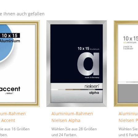
e Ihnen auch gefallen
ium-Rahmen
Aluminium-Rahmen
Alumini
 Accent
Nielsen Alpha
Nielsen P
ie aus 16 Größen
Wählen Sie aus 28 Größen
Wählen Sie
rben.
und 24 Farben.
und 6 Farb