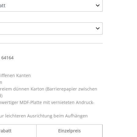
 64164
liffenen Kanten
m
efreiem dünnen Karton (Barrierepapier zwischen
d)
wertiger MDF-Platte mit vernieteten Andruck-
ur leichteren Ausrichtung beim Aufhängen
abatt
Einzelpreis