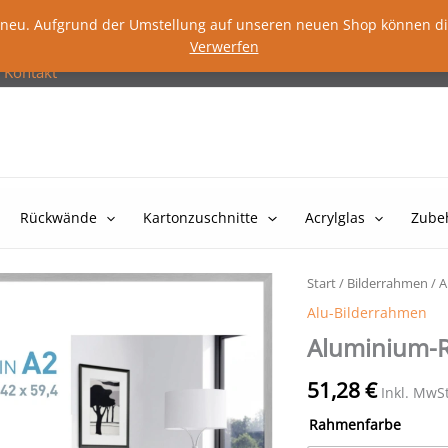
lig neu. Aufgrund der Umstellung auf unseren neuen Shop können d
Verwerfen
Kontakt
Rückwände
Kartonzuschnitte
Acrylglas
Zube
Start
/
Bilderrahmen
/
A
Alu-Bilderrahmen
Aluminium-R
51,28
€
Inkl. MwS
Rahmenfarbe