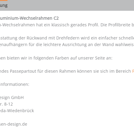
bung
Aluminium-Wechselrahmen C2
u-Wechselrahmen hat ein klassisch gerades Profil. Die Profilbreite
stattung der Rückwand mit Drehfedern wird ein einfacher schnelle
enaufhängern für die leichtere Ausrichtung an der Wand wahlweis
n bieten wir in folgenden Farben auf unserer Seite an:
ndes Passepartout für diesen Rahmen können sie sich im Bereich
rinformationen:
Design GmbH
r. 8-12
eda-Wiedenbrück
sen-design.de