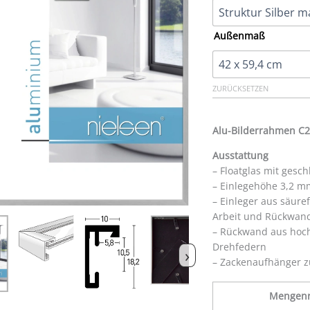
Außenmaß
ZURÜCKSETZEN
Alu-Bilderrahmen C2
Ausstattung
– Floatglas mit gesch
– Einlegehöhe 3,2 m
– Einleger aus säur
Arbeit und Rückwan
– Rückwand aus hoch
Drehfedern
›
– Zackenaufhänger z
Mengenr