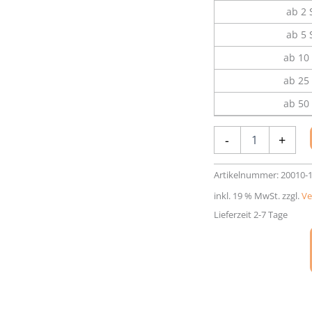
ab 2 
ab 5 
ab 10 
ab 25 
ab 50 
Aluminium-
-
+
Rahmen
Nielsen
C2
Artikelnummer:
20010-
Menge
inkl. 19 % MwSt.
zzgl.
Ve
Lieferzeit 2-7 Tage