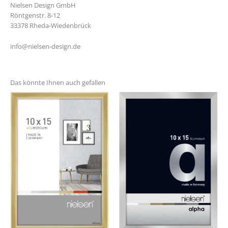
Nielsen Design GmbH
Röntgenstr. 8-12
33378 Rheda-Wiedenbrück
info@nielsen-design.de
Das könnte Ihnen auch gefallen