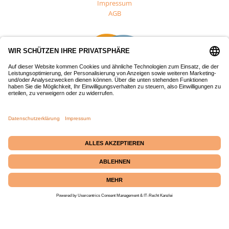
Impressum
AGB
Dieses Projekt wurde mit Mitteln des Europäischen Fonds für
regionale Entwicklung (EFRE) gefördert.
Passepartout-Werkstatt
· Bäckerstraße 2 · 21379
Echem
☎ +49 (0) 4139 686 69
|
✉
info@passepartout-versand.de
|
Kontakt
|
Instagram