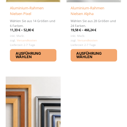
Aluminium-Rahmen
Aluminium-Rahmen
Nielsen Pixel
Nielsen Alpha
Wählen Sie aus 14 Größen und
Wählen Sie aus 28 Größen und
6 Farben.
24 Farben.
11,33
€
–
52,80
€
19,58
€
–
466,24
€
inkl. MwSt.
inkl. MwSt.
zzgl.
Versandkosten
zzgl.
Versandkosten
Lieferzeit 2-7 Tage
Lieferzeit 2-7 Tage
Dieses
Diese
AUSFÜHRUNG
AUSFÜHRUNG
Produkt
Produ
WÄHLEN
WÄHLEN
weist
weist
mehrere
mehr
Varianten
Varia
auf.
auf.
Die
Die
Optionen
Optio
können
könn
auf
auf
der
der
Produktseite
Produ
gewählt
gewäh
werden
werd