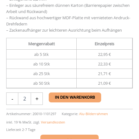
– Einleger aus säurefreiem dünnen Karton (Barrierepapier zwischen
Arbeit und Rückwand)
– Rückwand aus hochwertiger MDF-Platte mit vernieteten Andruck-
Drehfedern
– Zackenaufhänger zur leichteren Ausrichtung beim Aufhängen
Mengenrabatt
Einzelpreis
ab 5 Stk
22,95 €
ab 10 Stk
22,33 €
ab 25 Stk
21,71 €
ab 50 Stk
21,09 €
Aluminium-
-
+
IN DEN WARENKORB
Rahmen
Nielsen
C2
Artikelnummer:
20010-1101297
Kategorie:
Alu-Bilderrahmen
Menge
inkl. 19 % MwSt.
zzgl.
Versandkosten
Lieferzeit 2-7 Tage