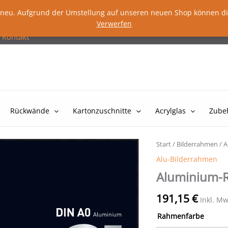
lig neu. Aufgrund der Umstellung auf unseren neuen Shop können d
Verwerfen
Kontakt
Rückwände
Kartonzuschnitte
Acrylglas
Zube
Start
/
Bilderrahmen
/
A
Alu-Bilderrahmen
Aluminium-R
191,15
€
Inkl. Mw
Rahmenfarbe