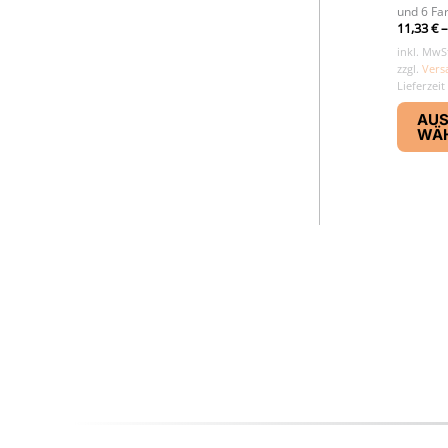
und 6 Fa
11,33
€
inkl. MwS
zzgl.
Vers
Lieferzeit
AU
WÄ