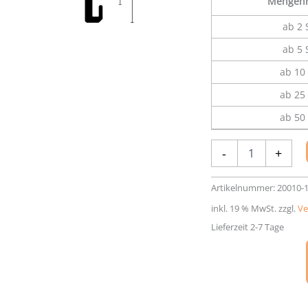
Mengenr
ab 2 
ab 5 
ab 10 
ab 25 
ab 50 
Aluminium-
-
+
Rahmen
Nielsen
Alpha
Artikelnummer:
20010-
Menge
inkl. 19 % MwSt.
zzgl.
Ve
Lieferzeit 2-7 Tage