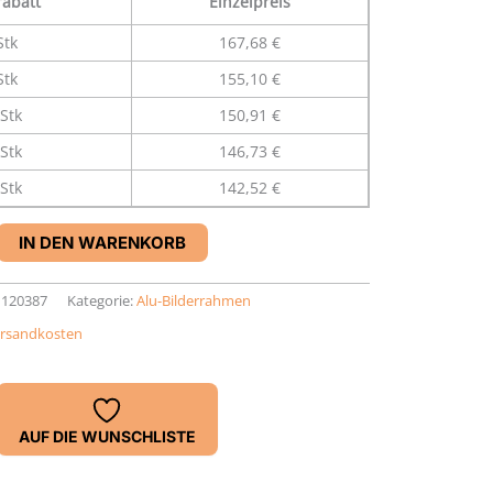
abatt
Einzelpreis
Stk
167,68 €
Stk
155,10 €
Stk
150,91 €
Stk
146,73 €
Stk
142,52 €
IN DEN WARENKORB
1120387
Kategorie:
Alu-Bilderrahmen
rsandkosten
AUF DIE WUNSCHLISTE