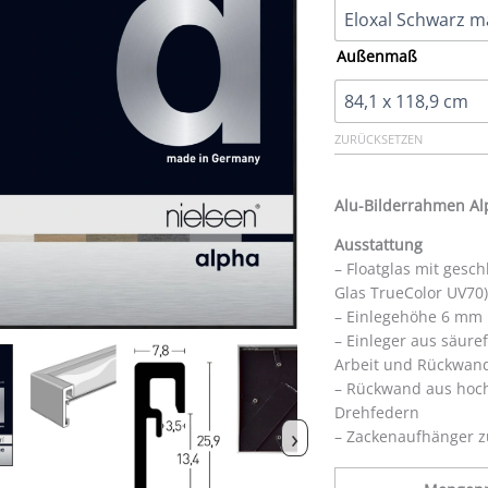
Außenmaß
ZURÜCKSETZEN
Alu-Bilderrahmen A
Ausstattung
– Floatglas mit gesc
Glas TrueColor UV70)
– Einlegehöhe 6 mm
– Einleger aus säur
Arbeit und Rückwan
– Rückwand aus hoch
Drehfedern
›
– Zackenaufhänger z