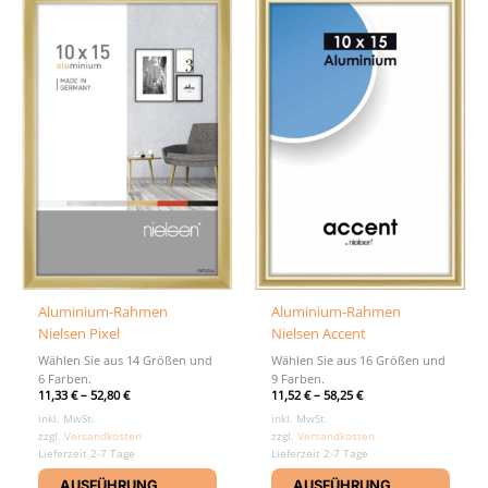
Die
Die
Optionen
Optio
können
könn
auf
auf
der
der
Produktseite
Produ
gewählt
gewäh
werden
werd
Aluminium-Rahmen
Aluminium-Rahmen
Nielsen Pixel
Nielsen Accent
Wählen Sie aus 14 Größen und
Wählen Sie aus 16 Größen und
6 Farben.
9 Farben.
11,33
€
–
52,80
€
11,52
€
–
58,25
€
inkl. MwSt.
inkl. MwSt.
zzgl.
Versandkosten
zzgl.
Versandkosten
Lieferzeit 2-7 Tage
Lieferzeit 2-7 Tage
Dieses
Diese
AUSFÜHRUNG
AUSFÜHRUNG