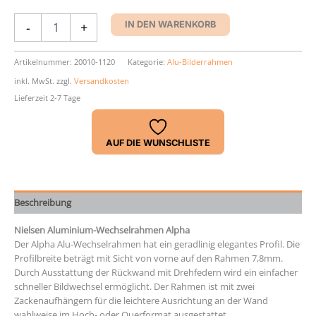
Aluminium-
-
+
IN DEN WARENKORB
Rahmen
Nielsen
Alpha
Artikelnummer:
20010-1120
Kategorie:
Alu-Bilderrahmen
Menge
inkl. MwSt.
zzgl.
Versandkosten
Lieferzeit 2-7 Tage
AUF DIE WUNSCHLISTE
Beschreibung
Nielsen Aluminium-Wechselrahmen Alpha
Der Alpha Alu-Wechselrahmen hat ein geradlinig elegantes Profil. Die
Profilbreite beträgt mit Sicht von vorne auf den Rahmen 7,8mm.
Durch Ausstattung der Rückwand mit Drehfedern wird ein einfacher
schneller Bildwechsel ermöglicht. Der Rahmen ist mit zwei
Zackenaufhängern für die leichtere Ausrichtung an der Wand
wahlweise im Hoch- oder Querformat ausgestattet.