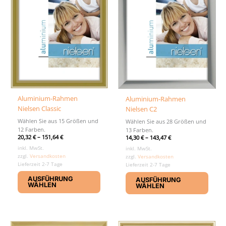
Aluminium-Rahmen
Aluminium-Rahmen
Nielsen Classic
Nielsen C2
Wählen Sie aus 15 Größen und
Wählen Sie aus 28 Größen und
12 Farben.
13 Farben.
20,32
€
–
151,64
€
14,30
€
–
143,47
€
inkl. MwSt.
inkl. MwSt.
zzgl.
Versandkosten
zzgl.
Versandkosten
Lieferzeit 2-7 Tage
Lieferzeit 2-7 Tage
Dieses
Diese
AUSFÜHRUNG
AUSFÜHRUNG
Produkt
Produ
WÄHLEN
WÄHLEN
weist
weist
mehrere
mehr
Varianten
Varia
auf.
auf.