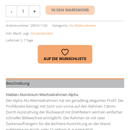
Aluminium-
-
+
IN DEN WARENKORB
Rahmen
Nielsen
Alpha
Artikelnummer:
20010-1120
Kategorie:
Alu-Bilderrahmen
Menge
inkl. MwSt.
zzgl.
Versandkosten
Lieferzeit 2-7 Tage
AUF DIE WUNSCHLISTE
Beschreibung
Nielsen Aluminium-Wechselrahmen Alpha
Der Alpha Alu-Wechselrahmen hat ein geradlinig elegantes Profil. Die
Profilbreite beträgt mit Sicht von vorne auf den Rahmen 7,8mm.
Durch Ausstattung der Rückwand mit Drehfedern wird ein einfacher
schneller Bildwechsel ermöglicht. Der Rahmen ist mit zwei
Zackenaufhängern für die leichtere Ausrichtung an der Wand
wahlweise im Hoch- oder Querformat ausgestattet.