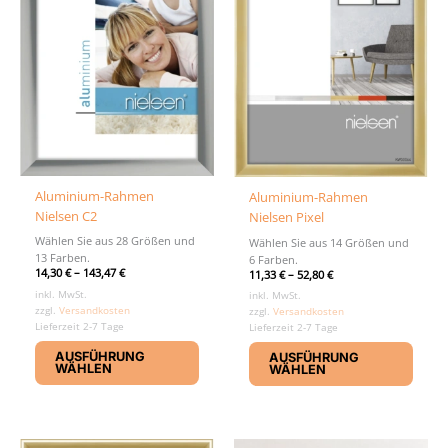
Aluminium-Rahmen
Aluminium-Rahmen
Nielsen C2
Nielsen Pixel
Wählen Sie aus 28 Größen und
Wählen Sie aus 14 Größen und
13 Farben.
6 Farben.
14,30
€
–
143,47
€
11,33
€
–
52,80
€
inkl. MwSt.
inkl. MwSt.
zzgl.
Versandkosten
zzgl.
Versandkosten
Lieferzeit 2-7 Tage
Lieferzeit 2-7 Tage
Dieses
Diese
AUSFÜHRUNG
AUSFÜHRUNG
Produkt
Produ
WÄHLEN
WÄHLEN
weist
weist
mehrere
mehr
Varianten
Varia
auf.
auf.