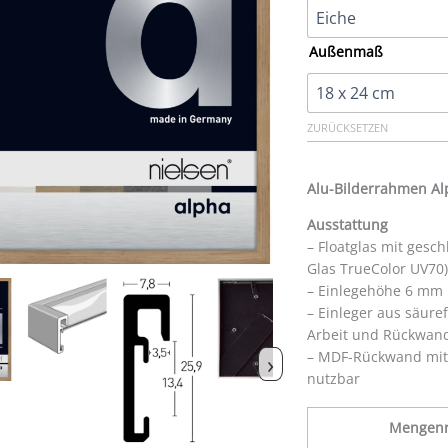
Außenmaß
ZURÜCKSETZEN
Alu-Bilderrahmen A
Ausstattung
– Floatglas mit gesc
Glas TrueColor UV70)
– Einlegehöhe 6 mm
– Einleger aus säur
Arbeit und Rückwan
– MDF-Rückwand mit
›
nutzbar
Mengenr