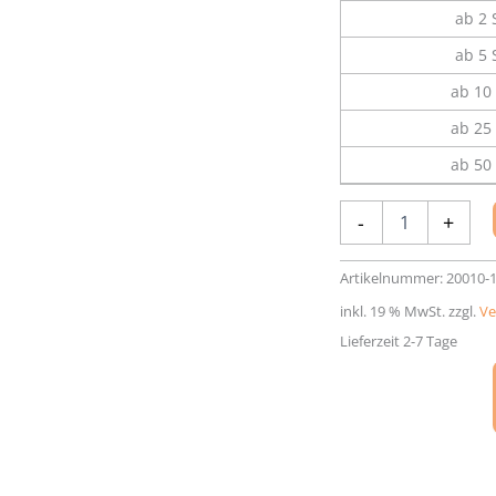
ab 2 
ab 5 
ab 10 
ab 25 
ab 50 
Aluminium-
-
+
Rahmen
Nielsen
Alpha
Artikelnummer:
20010-
Menge
inkl. 19 % MwSt.
zzgl.
Ve
Lieferzeit 2-7 Tage