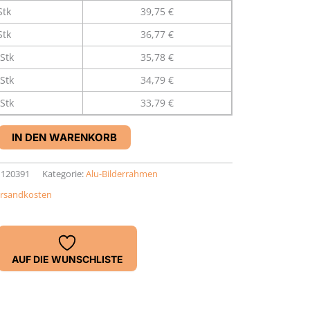
Stk
39,75 €
Stk
36,77 €
Stk
35,78 €
Stk
34,79 €
Stk
33,79 €
IN DEN WARENKORB
1120391
Kategorie:
Alu-Bilderrahmen
rsandkosten
AUF DIE WUNSCHLISTE