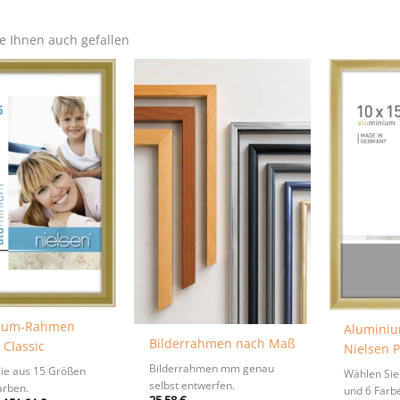
e Ihnen auch gefallen
ium-Rahmen
Alumini
Bilderrahmen nach Maß
 Classic
Nielsen P
Bilderrahmen mm genau
ie aus 15 Größen
Wählen Sie
selbst entwerfen.
arben.
und 6 Farb