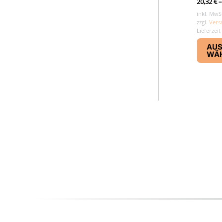
20,32
€
inkl. MwS
zzgl.
Vers
Lieferzeit
AU
WÄ