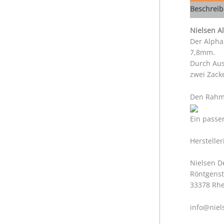
Beschrei
Nielsen 
Der Alpha
7,8mm.
Durch Aus
zwei Zack
Den Rahme
Ein passe
Herstelle
Nielsen 
Röntgenst
33378 Rh
info@niel