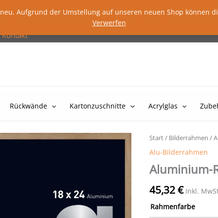
lig neu. Aufgrund der Umstellung auf unseren neuen Shop können d
Verwerfen
Kontakt
Rückwände
Kartonzuschnitte
Acrylglas
Zube
Start
/
Bilderrahmen
/
A
Alu-Bilderrahmen
Aluminium-R
45,32
€
Inkl. MwS
Rahmenfarbe