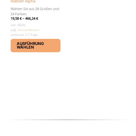
Nielsen Alpha
Wählen Sie aus 28 Größen und
24 Farben.
19,58
€
–
466,24
€
inkl. MwSt.
zzgl.
Versandkosten
Lieferzeit 2-7 Tage
Dieses
AUSFÜHRUNG
Produkt
WÄHLEN
weist
mehrere
Varianten
auf.
Die
Optionen
können
auf
der
Produktseite
gewählt
werden