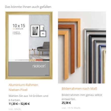
Das könnte Ihnen auch gefallen
Aluminium-Rahmen
Bilderrahmen nach Maß
Nielsen Pixel
Bilderrahmen mm genau selbst
Wählen Sie aus 14 Größen und
entwerfen.
6 Farben.
25,58
€
11,33
€
–
52,80
€
inkl. 19 % MwSt.
inkl. MwSt.