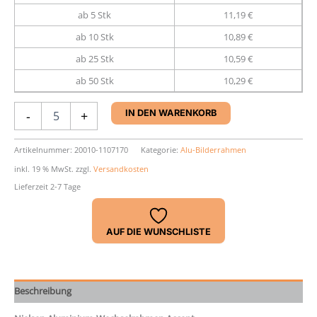
ab 5 Stk
11,19 €
ab 10 Stk
10,89 €
ab 25 Stk
10,59 €
ab 50 Stk
10,29 €
Aluminium-
-
+
IN DEN WARENKORB
Rahmen
Nielsen
Accent
Artikelnummer:
20010-1107170
Kategorie:
Alu-Bilderrahmen
Menge
inkl. 19 % MwSt.
zzgl.
Versandkosten
Lieferzeit 2-7 Tage
AUF DIE WUNSCHLISTE
Beschreibung