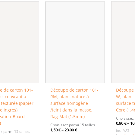
 de carton 101-
Découpe de carton 101-
Découpe 
nc couvrant à
RM, blanc nature à
W, blanc 
 texturée (papier
surface homogène
surface t
e Ingres),
/teint dans la masse,
Core (1.
vation-Board
Rag-Mat (1.5mm)
Choisissez 
)
0,90
€
–
10
Choisissez parmi 15 tailles.
1,50
€
–
23,00
€
incl. VAT
z parmi 15 tailles.