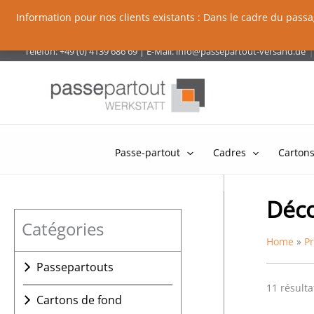
Information pour nos clients existants : Dans le cadre du pas
Skip
|
Telefon: +49 (0) 4139 686 69
|
E-Mail:
info@passepartout-versand.de
to
content
Passe-partout
Cadres
Cartons
Déc
Catégories
Home
P
Passepartouts
Passepartout avec une
11 résulta
Cartons de fond
fenêtre