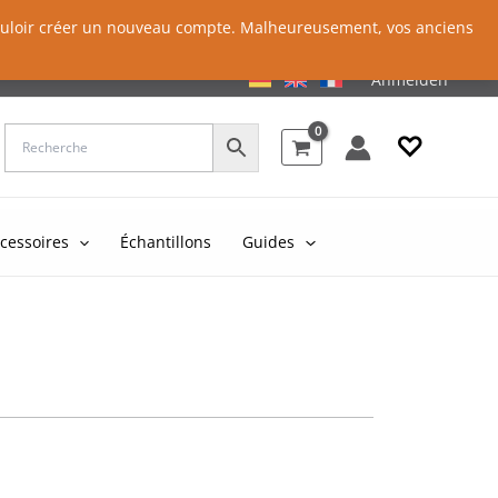
 vouloir créer un nouveau compte. Malheureusement, vos anciens
Anmelden
♡
cessoires
Échantillons
Guides