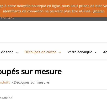
sage à notre nouvelle boutique en ligne, nous vous prions de bien
identifiants de connexion ne peuvent plus être utilisés.
Ignorer
Kontakt
 de fond
Découpes de carton
Verre acrylique
Ac
oupés sur mesure
roduits
Découpés sur mesure
t affiché