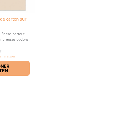
page
page
du
du
produit
produit
de carton sur
e Passe-partout
mbreuses options.
T
e livraison
GNER
TEN