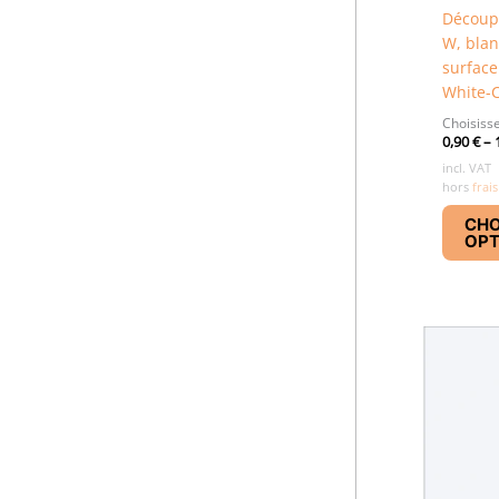
masse, Rag-Mat (1.5mm)
Découpe
W, blan
surfac
White-
Choisisse
0,90
€
–
incl. VAT
hors
frais
CHO
OPT