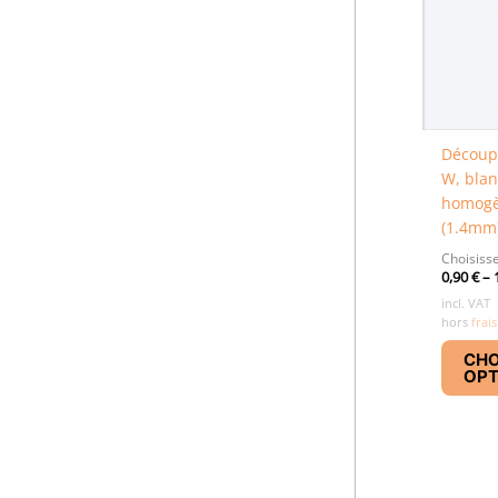
Découpe
W, blan
homogè
(1.4mm
Choisisse
0,90
€
–
incl. VAT
hors
frais
CHO
OPT