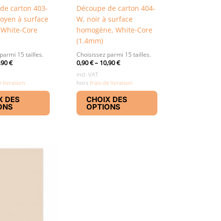
de carton 403-
Découpe de carton 404-
oyen à surface
W, noir à surface
 White-Core
homogène, White-Core
(1.4mm)
parmi 15 tailles.
Choisissez parmi 15 tailles.
,90
€
0,90
€
–
10,90
€
incl. VAT
e livraison
hors
frais de livraison
Ce
Ce
X DES
CHOIX DES
produit
produit
ONS
OPTIONS
a
a
plusieurs
plusieurs
variations.
variations.
Les
Les
options
options
peuvent
peuvent
être
être
choisies
choisies
sur
sur
la
la