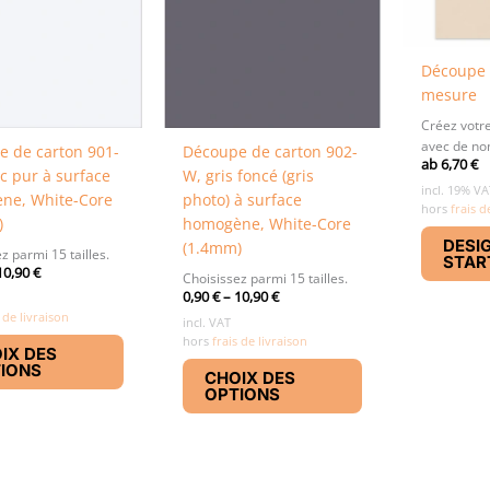
page
page
du
du
produit
produit
Découpe 
mesure
Créez votr
avec de no
 de carton 901-
Découpe de carton 902-
ab
6,70
€
c pur à surface
W, gris foncé (gris
incl. 19% VA
ne, White-Core
photo) à surface
hors
frais d
)
homogène, White-Core
DESI
(1.4mm)
z parmi 15 tailles.
STAR
10,90
€
Choisissez parmi 15 tailles.
0,90
€
–
10,90
€
 de livraison
incl. VAT
Ce
hors
frais de livraison
IX DES
produit
Ce
IONS
CHOIX DES
a
produit
OPTIONS
plusieurs
a
variations.
plusieurs
Les
variations.
options
Les